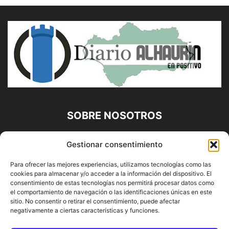
SOBRE NOSOTROS
Diario Alhaurín (www.alhaurindelatorre.com) Propiedad de
Gestionar consentimiento
Francisco E. López López | 639 95 71 95 | Noticias de
Alhaurín de la Torre, Málaga y Provincia|
Para ofrecer las mejores experiencias, utilizamos tecnologías como las
cookies para almacenar y/o acceder a la información del dispositivo. El
Contáctanos:
info@alhaurindelatorre.com
consentimiento de estas tecnologías nos permitirá procesar datos como
el comportamiento de navegación o las identificaciones únicas en este
sitio. No consentir o retirar el consentimiento, puede afectar
SÍGUENOS
negativamente a ciertas características y funciones.