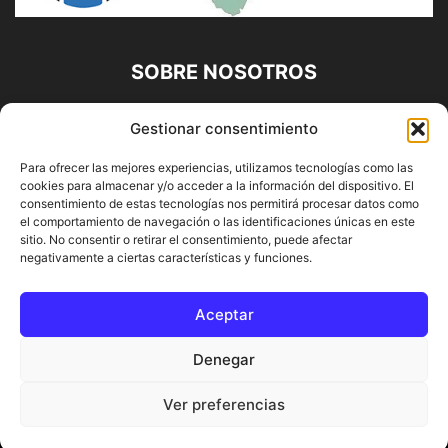
SOBRE NOSOTROS
Diario Alhaurín (www.alhaurindelatorre.com) Propiedad de
Gestionar consentimiento
Francisco E. López López | 639 95 71 95 | Noticias de
Alhaurín de la Torre, Málaga y Provincia|
Para ofrecer las mejores experiencias, utilizamos tecnologías como las
cookies para almacenar y/o acceder a la información del dispositivo. El
Contáctanos:
info@alhaurindelatorre.com
consentimiento de estas tecnologías nos permitirá procesar datos como
el comportamiento de navegación o las identificaciones únicas en este
sitio. No consentir o retirar el consentimiento, puede afectar
SÍGUENOS
negativamente a ciertas características y funciones.
Aceptar
Denegar
© DIARIO ALHAURÍN | Diseñado por INFORMÁTICA ALHAURÍN
Ver preferencias
® 2022