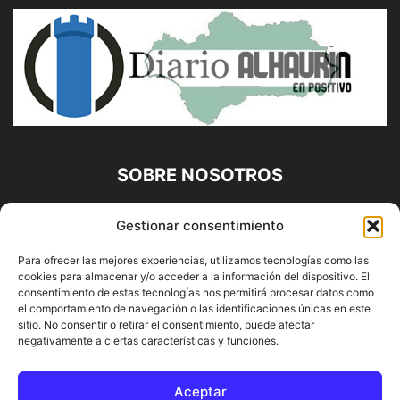
SOBRE NOSOTROS
Diario Alhaurín (www.alhaurindelatorre.com) Propiedad de
Gestionar consentimiento
Francisco E. López López | 639 95 71 95 | Noticias de
Alhaurín de la Torre, Málaga y Provincia|
Para ofrecer las mejores experiencias, utilizamos tecnologías como las
cookies para almacenar y/o acceder a la información del dispositivo. El
Contáctanos:
info@alhaurindelatorre.com
consentimiento de estas tecnologías nos permitirá procesar datos como
el comportamiento de navegación o las identificaciones únicas en este
sitio. No consentir o retirar el consentimiento, puede afectar
SÍGUENOS
negativamente a ciertas características y funciones.
Aceptar