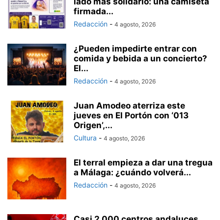
lado más solidario: una camiseta
firmada...
Redacción
-
4 agosto, 2026
¿Pueden impedirte entrar con
comida y bebida a un concierto?
El...
Redacción
-
4 agosto, 2026
Juan Amodeo aterriza este
jueves en El Portón con ‘013
Origen’,...
Cultura
-
4 agosto, 2026
El terral empieza a dar una tregua
a Málaga: ¿cuándo volverá...
Redacción
-
4 agosto, 2026
Casi 2.000 centros andaluces