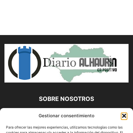
SOBRE NOSOTROS
Diario Alhaurín (www.alhaurindelatorre.com) Propiedad de
Gestionar consentimiento
Francisco E. López López | 639 95 71 95 | Noticias de
Alhaurín de la Torre, Málaga y Provincia|
Para ofrecer las mejores experiencias, utilizamos tecnologías como las
cookies para almacenar y/o acceder a la información del dispositivo. El