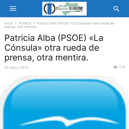
Inicio
Política
Patricia Alba (PSOE) «La Cónsula» otra rueda de
prensa, otra mentira.
Patricia Alba (PSOE) «La
Cónsula» otra rueda de
prensa, otra mentira.
719
20 mayo, 2013