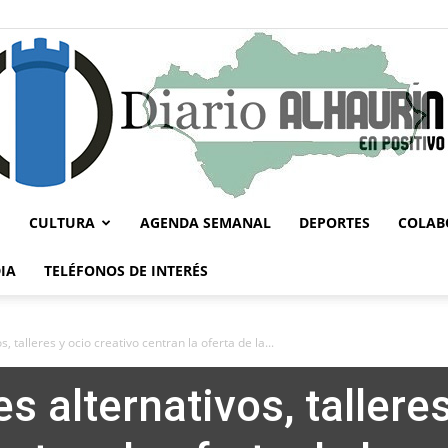
CULTURA
AGENDA SEMANAL
DEPORTES
COLAB
Diario
IA
TELÉFONOS DE INTERÉS
, talleres y ocio creativo centran la oferta de la...
s alternativos, talleres
Alhaurín