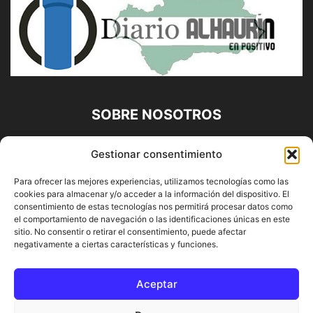
SOBRE NOSOTROS
Diario Alhaurín (www.alhaurindelatorre.com) Propiedad de
Gestionar consentimiento
Francisco E. López López | 639 95 71 95 | Noticias de
Alhaurín de la Torre, Málaga y Provincia|
Para ofrecer las mejores experiencias, utilizamos tecnologías como las
cookies para almacenar y/o acceder a la información del dispositivo. El
Contáctanos:
info@alhaurindelatorre.com
consentimiento de estas tecnologías nos permitirá procesar datos como
el comportamiento de navegación o las identificaciones únicas en este
sitio. No consentir o retirar el consentimiento, puede afectar
SÍGUENOS
negativamente a ciertas características y funciones.
Aceptar