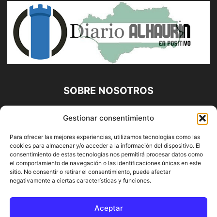
SOBRE NOSOTROS
Diario Alhaurín (www.alhaurindelatorre.com) Propiedad de
Gestionar consentimiento
Francisco E. López López | 639 95 71 95 | Noticias de
Alhaurín de la Torre, Málaga y Provincia|
Para ofrecer las mejores experiencias, utilizamos tecnologías como las
cookies para almacenar y/o acceder a la información del dispositivo. El
Contáctanos:
info@alhaurindelatorre.com
consentimiento de estas tecnologías nos permitirá procesar datos como
el comportamiento de navegación o las identificaciones únicas en este
sitio. No consentir o retirar el consentimiento, puede afectar
SÍGUENOS
negativamente a ciertas características y funciones.
Aceptar