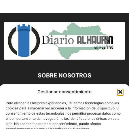
SOBRE NOSOTROS
Diario Alhaurín (www.alhaurindelatorre.com) Propiedad de
Gestionar consentimiento
Francisco E. López López | 639 95 71 95 | Noticias de
Alhaurín de la Torre, Málaga y Provincia|
Para ofrecer las mejores experiencias, utilizamos tecnologías como las
cookies para almacenar y/o acceder a la información del dispositivo. El
Contáctanos:
info@alhaurindelatorre.com
consentimiento de estas tecnologías nos permitirá procesar datos como
el comportamiento de navegación o las identificaciones únicas en este
sitio. No consentir o retirar el consentimiento, puede afectar
negativamente a ciertas características y funciones.