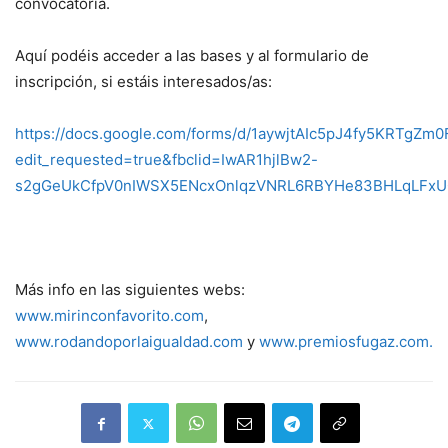
convocatoria.
Aquí podéis acceder a las bases y al formulario de
inscripción, si estáis interesados/as:
https://docs.google.com/forms/d/1aywjtAIc5pJ4fy5KRTg
edit_requested=true&fbclid=IwAR1hjlBw2-
s2gGeUkCfpV0nIWSX5ENcxOnlqzVNRL6RBYHe83BHLqLFx
Más info en las siguientes webs:
www.mirinconfavorito.com
,
www.rodandoporlaigualdad.com
y
www.premiosfugaz.com.