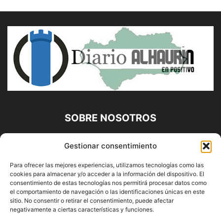
SOBRE NOSOTROS
Diario Alhaurín (www.alhaurindelatorre.com) Propiedad de
Gestionar consentimiento
Francisco E. López López | 639 95 71 95 | Noticias de
Alhaurín de la Torre, Málaga y Provincia|
Para ofrecer las mejores experiencias, utilizamos tecnologías como las
cookies para almacenar y/o acceder a la información del dispositivo. El
Contáctanos:
info@alhaurindelatorre.com
consentimiento de estas tecnologías nos permitirá procesar datos como
el comportamiento de navegación o las identificaciones únicas en este
sitio. No consentir o retirar el consentimiento, puede afectar
SÍGUENOS
negativamente a ciertas características y funciones.