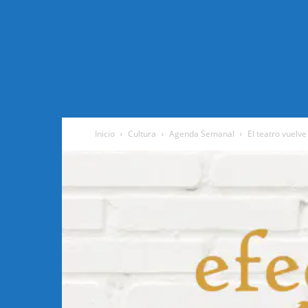
Inicio
Cultura
Agenda Semanal
El teatro vuelve