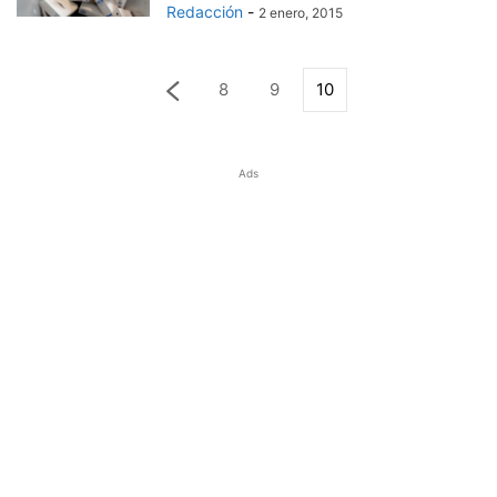
Redacción
-
2 enero, 2015
8
9
10
Ads