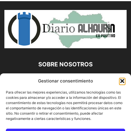
SOBRE NOSOTROS
Diario Alhaurín (www.alhaurindelatorre.com) Propiedad de
Gestionar consentimiento
Francisco E. López López | 639 95 71 95 | Noticias de
Alhaurín de la Torre, Málaga y Provincia|
Para ofrecer las mejores experiencias, utilizamos tecnologías como las
cookies para almacenar y/o acceder a la información del dispositivo. El
Contáctanos:
info@alhaurindelatorre.com
consentimiento de estas tecnologías nos permitirá procesar datos como
el comportamiento de navegación o las identificaciones únicas en este
sitio. No consentir o retirar el consentimiento, puede afectar
SÍGUENOS
negativamente a ciertas características y funciones.