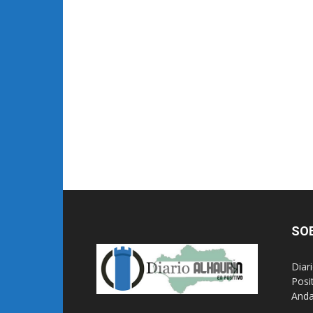
SO
Diar
Posi
Anda