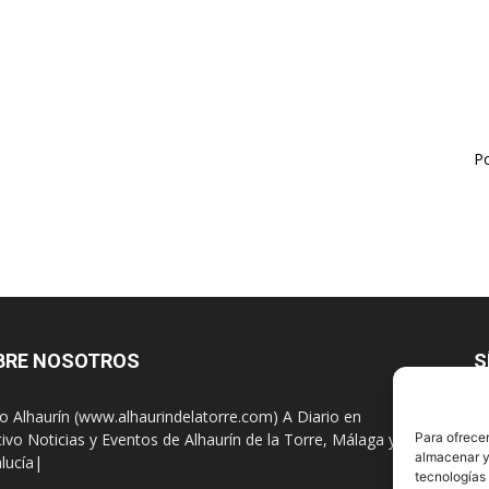
Po
BRE NOSOTROS
S
io Alhaurín (www.alhaurindelatorre.com) A Diario en
tivo Noticias y Eventos de Alhaurín de la Torre, Málaga y
Para ofrecer
almacenar y/
lucía|
tecnologías