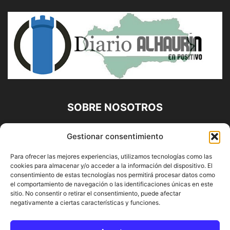
SOBRE NOSOTROS
Diario Alhaurín (www.alhaurindelatorre.com) Propiedad de
Gestionar consentimiento
Francisco E. López López | 639 95 71 95 | Noticias de
Alhaurín de la Torre, Málaga y Provincia|
Para ofrecer las mejores experiencias, utilizamos tecnologías como las
cookies para almacenar y/o acceder a la información del dispositivo. El
Contáctanos:
info@alhaurindelatorre.com
consentimiento de estas tecnologías nos permitirá procesar datos como
el comportamiento de navegación o las identificaciones únicas en este
sitio. No consentir o retirar el consentimiento, puede afectar
SÍGUENOS
negativamente a ciertas características y funciones.