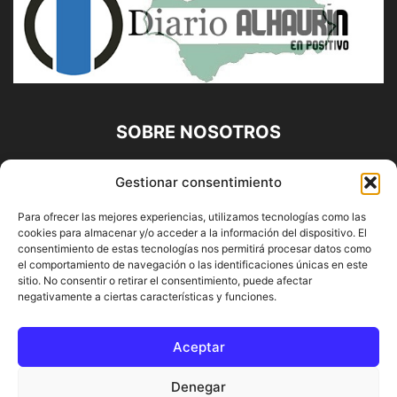
SOBRE NOSOTROS
Diario Alhaurín (www.alhaurindelatorre.com) Propiedad de
Gestionar consentimiento
Francisco E. López López | 639 95 71 95 | Noticias de
Alhaurín de la Torre, Málaga y Provincia|
Para ofrecer las mejores experiencias, utilizamos tecnologías como las
cookies para almacenar y/o acceder a la información del dispositivo. El
Contáctanos:
info@alhaurindelatorre.com
consentimiento de estas tecnologías nos permitirá procesar datos como
el comportamiento de navegación o las identificaciones únicas en este
sitio. No consentir o retirar el consentimiento, puede afectar
SÍGUENOS
negativamente a ciertas características y funciones.
Aceptar
Denegar