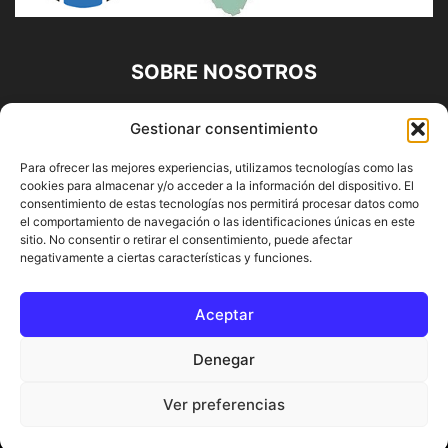
SOBRE NOSOTROS
Diario Alhaurín (www.alhaurindelatorre.com) Propiedad de
Gestionar consentimiento
Francisco E. López López | 639 95 71 95 | Noticias de
Alhaurín de la Torre, Málaga y Provincia|
Para ofrecer las mejores experiencias, utilizamos tecnologías como las
cookies para almacenar y/o acceder a la información del dispositivo. El
Contáctanos:
info@alhaurindelatorre.com
consentimiento de estas tecnologías nos permitirá procesar datos como
el comportamiento de navegación o las identificaciones únicas en este
sitio. No consentir o retirar el consentimiento, puede afectar
SÍGUENOS
negativamente a ciertas características y funciones.
Aceptar
Denegar
© DIARIO ALHAURÍN | Diseñado por INFORMÁTICA ALHAURÍN
Ver preferencias
® 2022