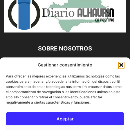
SOBRE NOSOTROS
Diario Alhaurín (www.alhaurindelatorre.com) Propiedad de
Gestionar consentimiento
Francisco E. López López | 639 95 71 95 | Noticias de
Alhaurín de la Torre, Málaga y Provincia|
Para ofrecer las mejores experiencias, utilizamos tecnologías como las
cookies para almacenar y/o acceder a la información del dispositivo. El
Contáctanos:
info@alhaurindelatorre.com
consentimiento de estas tecnologías nos permitirá procesar datos como
el comportamiento de navegación o las identificaciones únicas en este
sitio. No consentir o retirar el consentimiento, puede afectar
SÍGUENOS
negativamente a ciertas características y funciones.
Aceptar