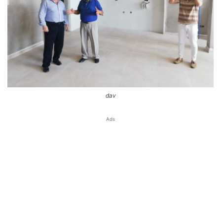
dav
Ads