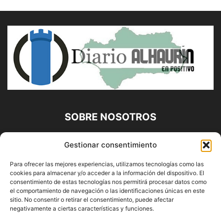
SOBRE NOSOTROS
Diario Alhaurín (www.alhaurindelatorre.com) Propiedad de
Gestionar consentimiento
Francisco E. López López | 639 95 71 95 | Noticias de
Alhaurín de la Torre, Málaga y Provincia|
Para ofrecer las mejores experiencias, utilizamos tecnologías como las
cookies para almacenar y/o acceder a la información del dispositivo. El
Contáctanos:
info@alhaurindelatorre.com
consentimiento de estas tecnologías nos permitirá procesar datos como
el comportamiento de navegación o las identificaciones únicas en este
sitio. No consentir o retirar el consentimiento, puede afectar
SÍGUENOS
negativamente a ciertas características y funciones.