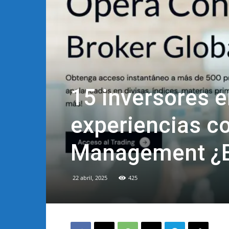
15 inversores 
experiencias c
Management ¿E
22 abril, 2025
425