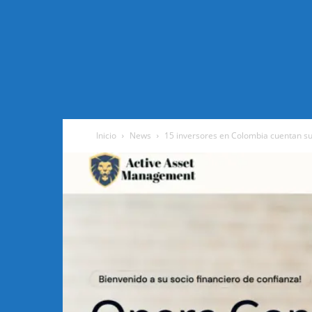
Inicio
News
15 inversores en Colombia cuentan su