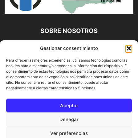
SOBRE NOSOTROS
Diario Alhaurín (www.alhaurindelatorre.com) Propiedad de
Gestionar consentimiento
Francisco E. López López | 639 95 71 95 | Noticias de
Alhaurín de la Torre, Málaga y Provincia|
Para ofrecer las mejores experiencias, utilizamos tecnologías como las
cookies para almacenar y/o acceder a la información del dispositivo. El
Contáctanos:
info@alhaurindelatorre.com
consentimiento de estas tecnologías nos permitirá procesar datos como
el comportamiento de navegación o las identificaciones únicas en este
sitio. No consentir o retirar el consentimiento, puede afectar
SÍGUENOS
negativamente a ciertas características y funciones.
Aceptar
Denegar
© DIARIO ALHAURÍN | Diseñado por INFORMÁTICA ALHAURÍN
Ver preferencias