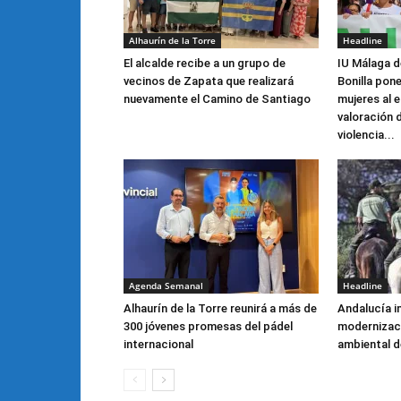
Alhaurín de la Torre
Headline
El alcalde recibe a un grupo de
IU Málaga 
vecinos de Zapata que realizará
Bonilla pone
nuevamente el Camino de Santiago
mujeres al e
valoración 
violencia...
Agenda Semanal
Headline
Alhaurín de la Torre reunirá a más de
Andalucía i
300 jóvenes promesas del pádel
modernizaci
internacional
ambiental de