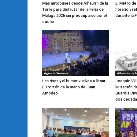
Más autobuses desde Alhaurín de la
El Metro de
Torre para disfrutar de la Feria de
horario y re
Málaga 2026 sin preocuparse por el
durante la F
coche
Agenda Semanal
Alhaurín de l
Las risas y el humor vuelven a llenar
Joaquín Vill
El Portón de la mano de Juan
licitación d
Amodeo
Guardia Civ
dos década