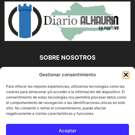
SOBRE NOSOTROS
Diario Alhaurín (www.alhaurindelatorre.com) Propiedad de
Gestionar consentimiento
Francisco E. López López | 639 95 71 95 | Noticias de
Alhaurín de la Torre, Málaga y Provincia|
Para ofrecer las mejores experiencias, utilizamos tecnologías como las
cookies para almacenar y/o acceder a la información del dispositivo. El
Contáctanos:
info@alhaurindelatorre.com
consentimiento de estas tecnologías nos permitirá procesar datos como
el comportamiento de navegación o las identificaciones únicas en este
sitio. No consentir o retirar el consentimiento, puede afectar
SÍGUENOS
negativamente a ciertas características y funciones.
Aceptar