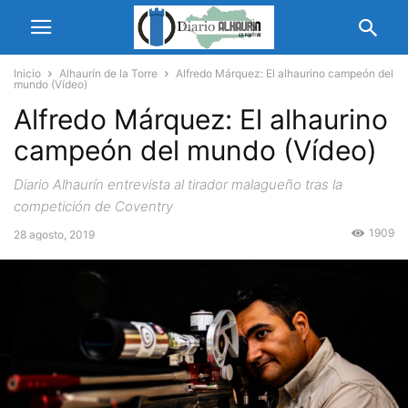
Inicio
Alhaurín de la Torre
Alfredo Márquez: El alhaurino campeón del
mundo (Vídeo)
Alfredo Márquez: El alhaurino
campeón del mundo (Vídeo)
Diario Alhaurín entrevista al tirador malagueño tras la
competición de Coventry
1909
28 agosto, 2019