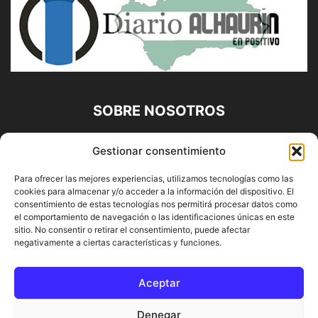
SOBRE NOSOTROS
Diario Alhaurín (www.alhaurindelatorre.com) Propiedad de
Gestionar consentimiento
Francisco E. López López | 639 95 71 95 | Noticias de
Alhaurín de la Torre, Málaga y Provincia|
Para ofrecer las mejores experiencias, utilizamos tecnologías como las
cookies para almacenar y/o acceder a la información del dispositivo. El
Contáctanos:
info@alhaurindelatorre.com
consentimiento de estas tecnologías nos permitirá procesar datos como
el comportamiento de navegación o las identificaciones únicas en este
sitio. No consentir o retirar el consentimiento, puede afectar
SÍGUENOS
negativamente a ciertas características y funciones.
Aceptar
Denegar