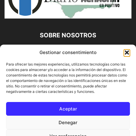
SOBRE NOSOTROS
Diario Alhaurín (www.alhaurindelatorre.com) Propiedad de
Gestionar consentimiento
Francisco E. López López | 639 95 71 95 | Noticias de
Alhaurín de la Torre, Málaga y Provincia|
Para ofrecer las mejores experiencias, utilizamos tecnologías como las
cookies para almacenar y/o acceder a la información del dispositivo. El
Contáctanos:
info@alhaurindelatorre.com
consentimiento de estas tecnologías nos permitirá procesar datos como
el comportamiento de navegación o las identificaciones únicas en este
sitio. No consentir o retirar el consentimiento, puede afectar
SÍGUENOS
negativamente a ciertas características y funciones.
Aceptar
Denegar
© DIARIO ALHAURÍN | Diseñado por INFORMÁTICA ALHAURÍN