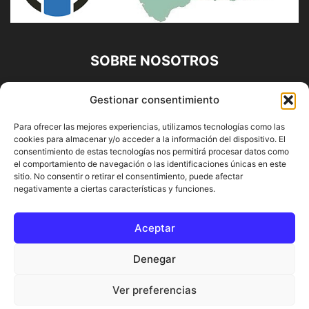
SOBRE NOSOTROS
Diario Alhaurín (www.alhaurindelatorre.com) Propiedad de
Gestionar consentimiento
Francisco E. López López | 639 95 71 95 | Noticias de
Alhaurín de la Torre, Málaga y Provincia|
Para ofrecer las mejores experiencias, utilizamos tecnologías como las
cookies para almacenar y/o acceder a la información del dispositivo. El
Contáctanos:
info@alhaurindelatorre.com
consentimiento de estas tecnologías nos permitirá procesar datos como
el comportamiento de navegación o las identificaciones únicas en este
sitio. No consentir o retirar el consentimiento, puede afectar
SÍGUENOS
negativamente a ciertas características y funciones.
Aceptar
Denegar
© DIARIO ALHAURÍN | Diseñado por INFORMÁTICA ALHAURÍN
Ver preferencias
® 2022