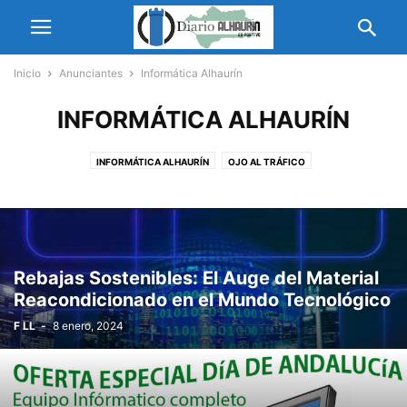
Inicio
Anunciantes
Informática Alhaurín
INFORMÁTICA ALHAURÍN
INFORMÁTICA ALHAURÍN
OJO AL TRÁFICO
Rebajas Sostenibles: El Auge del Material
Reacondicionado en el Mundo Tecnológico
F LL
-
8 enero, 2024