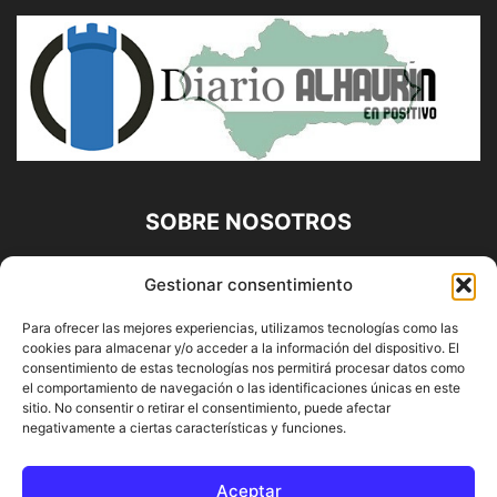
SOBRE NOSOTROS
Diario Alhaurín (www.alhaurindelatorre.com) Propiedad de
Gestionar consentimiento
Francisco E. López López | 639 95 71 95 | Noticias de
Alhaurín de la Torre, Málaga y Provincia|
Para ofrecer las mejores experiencias, utilizamos tecnologías como las
cookies para almacenar y/o acceder a la información del dispositivo. El
Contáctanos:
info@alhaurindelatorre.com
consentimiento de estas tecnologías nos permitirá procesar datos como
el comportamiento de navegación o las identificaciones únicas en este
sitio. No consentir o retirar el consentimiento, puede afectar
SÍGUENOS
negativamente a ciertas características y funciones.
Aceptar