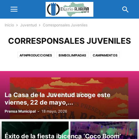
Inicio
Juventud
Corresponsales Juveniles
CORRESPONSALES JUVENILES
AFINPRODUCCIONES
BIMBOLIMPIADAS
CAMPAMENTOS
CORRESPONSALES JUVENILES
EOEO
FREAKCON
HALLYU FEST K-POP
HISPANIA WARGAMES
IAJ
NIKELAO
SALÓN DEL MANGA
SALÓN DEL VIDEOJUEGO
SONÁMBULOS
La Casa de la Juventud acoge este
viernes, 22 de mayo,...
Prensa Municipal
-
18 mayo, 2026
Éxito de la fiesta ibicenca ‘Coco Boom’