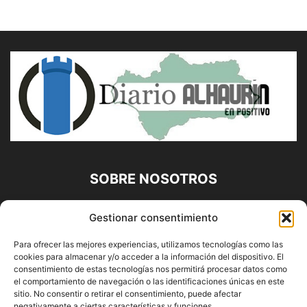
SOBRE NOSOTROS
Diario Alhaurín (www.alhaurindelatorre.com) Propiedad de
Gestionar consentimiento
Francisco E. López López | 639 95 71 95 | Noticias de
Alhaurín de la Torre, Málaga y Provincia|
Para ofrecer las mejores experiencias, utilizamos tecnologías como las
cookies para almacenar y/o acceder a la información del dispositivo. El
Contáctanos:
info@alhaurindelatorre.com
consentimiento de estas tecnologías nos permitirá procesar datos como
el comportamiento de navegación o las identificaciones únicas en este
sitio. No consentir o retirar el consentimiento, puede afectar
SÍGUENOS
negativamente a ciertas características y funciones.