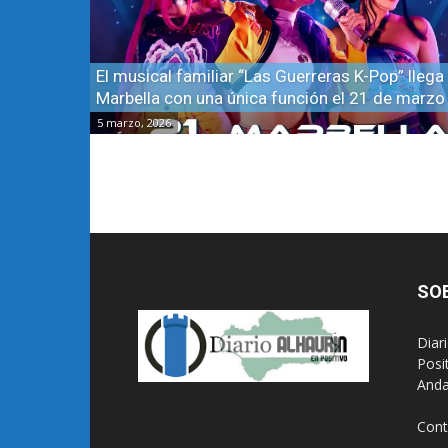
El musical familiar “Las Guerreras K-Pop” llega
Marbella con una única función el 21 de marzo
5 marzo, 2026
SO
Diar
Posi
Anda
Cont