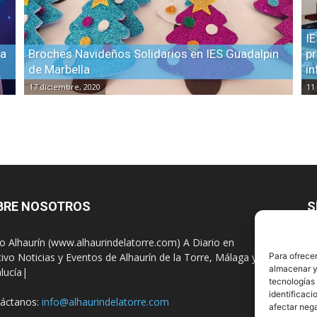
IE
 a
Broches Navideños Solidarios en IES Guadalpin
pr
de Marbella
in
17 diciembre, 2020
11
BRE NOSOTROS
S
io Alhaurín (www.alhaurindelatorre.com) A Diario en
tivo Noticias y Eventos de Alhaurín de la Torre, Málaga y
Para ofrecer
almacenar y/
lucía|
tecnologías
identificaci
áctanos:
info@alhaurindelatorre.com
afectar nega