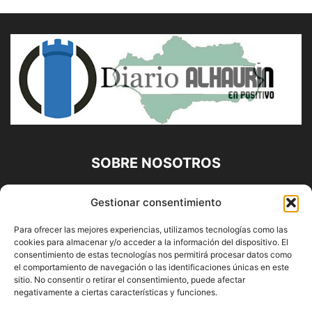
SOBRE NOSOTROS
Diario Alhaurín (www.alhaurindelatorre.com) Propiedad de
Gestionar consentimiento
Francisco E. López López | 639 95 71 95 | Noticias de
Alhaurín de la Torre, Málaga y Provincia|
Para ofrecer las mejores experiencias, utilizamos tecnologías como las
cookies para almacenar y/o acceder a la información del dispositivo. El
Contáctanos:
info@alhaurindelatorre.com
consentimiento de estas tecnologías nos permitirá procesar datos como
el comportamiento de navegación o las identificaciones únicas en este
sitio. No consentir o retirar el consentimiento, puede afectar
SÍGUENOS
negativamente a ciertas características y funciones.