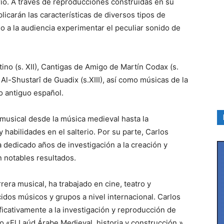
rio. A través de reproducciones construidas en su
plicarán las características de diversos tipos de
o a la audiencia experimentar el peculiar sonido de
tino (s. XII), Cantigas de Amigo de Martín Codax (s.
), Al-Shustarî de Guadix (s.XIII), así como músicas de la
o antiguo español.
 musical desde la música medieval hasta la
habilidades en el salterio. Por su parte, Carlos
a dedicado años de investigación a la creación y
 notables resultados.
era musical, ha trabajado en cine, teatro y
dos músicos y grupos a nivel internacional. Carlos
ficativamente a la investigación y reproducción de
o «El Laúd Árabe Medieval, historia y construcción.»