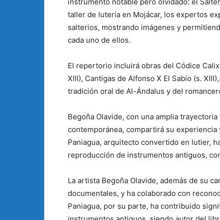
instrumento notable pero olvidado: el Salte
taller de lutería en Mojácar, los expertos ex
salterios, mostrando imágenes y permitiend
cada uno de ellos.
El repertorio incluirá obras del Códice Calix
XIII), Cantigas de Alfonso X El Sabio (s. XIII
tradición oral de Al-Ándalus y del romancer
Begoña Olavide, con una amplia trayectoria
contemporánea, compartirá su experiencia y 
Paniagua, arquitecto convertido en lutier, h
reproducción de instrumentos antiguos, con
La artista Begoña Olavide, además de su carr
documentales, y ha colaborado con reconoci
Paniagua, por su parte, ha contribuido signi
instrumentos antiguos, siendo autor del libr