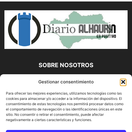
SOBRE NOSOTROS
Diario Alhaurín (www.alhaurindelatorre.com) Propiedad de
Gestionar consentimiento
Francisco E. López López | 639 95 71 95 | Noticias de
Alhaurín de la Torre, Málaga y Provincia|
Para ofrecer las mejores experiencias, utilizamos tecnologías como las
cookies para almacenar y/o acceder a la información del dispositivo. El
Contáctanos:
info@alhaurindelatorre.com
consentimiento de estas tecnologías nos permitirá procesar datos como
el comportamiento de navegación o las identificaciones únicas en este
sitio. No consentir o retirar el consentimiento, puede afectar
SÍGUENOS
negativamente a ciertas características y funciones.