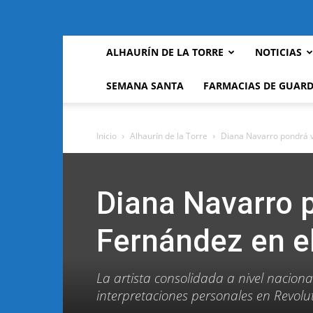
ALHAURÍN DE LA TORRE
NOTICIAS
SEMANA SANTA
FARMACIAS DE GUARD
Inicio
Alhaurín de la Torre
Diana Navarro pondrá v
Diana Navarro p
Fernández en e
La artista consolidada a nivel naciona
interpretaciones personales en Revolu