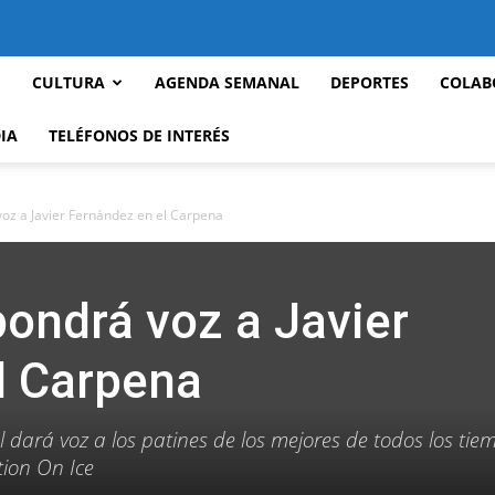
CULTURA
AGENDA SEMANAL
DEPORTES
COLAB
IA
TELÉFONOS DE INTERÉS
oz a Javier Fernández en el Carpena
ondrá voz a Javier
l Carpena
l dará voz a los patines de los mejores de todos los ti
tion On Ice