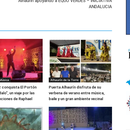
Alhaurín apoyando a EQUO VERDES – INICIATIVA
ANDALUCIA
 Música
Alhaurín de la Torre
z conquista El Portón
Puerta Alhaurín disfruta de su
lo”, un viaje por las
verbena de verano entre música,
nciones de Raphael
baile y un gran ambiente vecinal