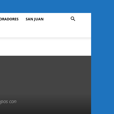
ORADORES
SAN JUAN
empos con