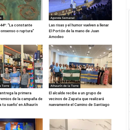
s
Agenda Semanal
644º: “La constante
Las risas y el humor vuelven a llenar
consenso o ruptura”
El Portón de la mano de Juan
Amodeo
a Torre
Alhaurín de la Torre
entrega la primera
El alcalde recibe a un grupo de
remios de la campaña de
vecinos de Zapata que realizará
a tu sueño’ en Alhaurín
nuevamente el Camino de Santiago