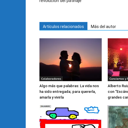
revolución del patinaje
Artículos relacionados
Más del autor
Colaboradores
Conciertos y
Algo más que palabras: La vida nos
Alberto Rui
ha sido entregada; para quererla,
con “Escánda
amarla y vivirla
grandes ca