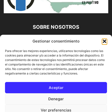
SOBRE NOSOTROS
Diario Alhaurín (www.alhaurindelatorre.com) Propiedad de
Gestionar consentimiento
Francisco E. López López | 639 95 71 95 | Noticias de
Alhaurín de la Torre, Málaga y Provincia|
Para ofrecer las mejores experiencias, utilizamos tecnologías como las
cookies para almacenar y/o acceder a la información del dispositivo. El
Contáctanos:
info@alhaurindelatorre.com
consentimiento de estas tecnologías nos permitirá procesar datos como
el comportamiento de navegación o las identificaciones únicas en este
sitio. No consentir o retirar el consentimiento, puede afectar
SÍGUENOS
negativamente a ciertas características y funciones.
Aceptar
Denegar
© DIARIO ALHAURÍN | Diseñado por INFORMÁTICA ALHAURÍN
Ver preferencias