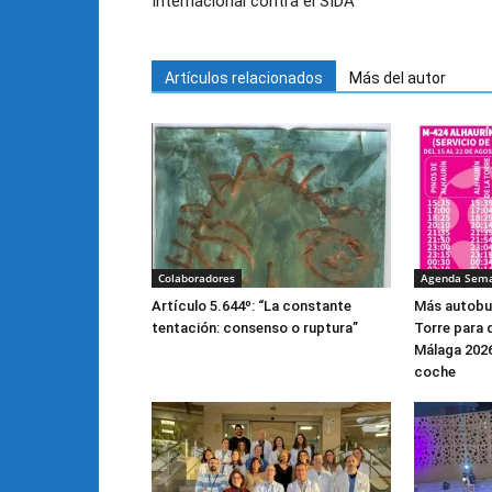
Internacional contra el SIDA
Artículos relacionados
Más del autor
Colaboradores
Agenda Sem
Artículo 5.644º: “La constante
Más autobus
tentación: consenso o ruptura”
Torre para d
Málaga 2026
coche