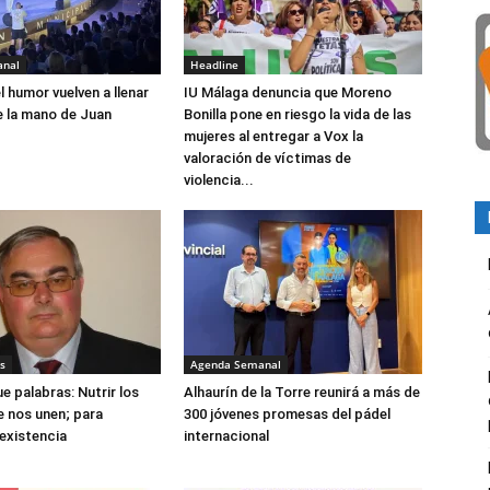
anal
Headline
el humor vuelven a llenar
IU Málaga denuncia que Moreno
e la mano de Juan
Bonilla pone en riesgo la vida de las
mujeres al entregar a Vox la
valoración de víctimas de
violencia...
s
Agenda Semanal
e palabras: Nutrir los
Alhaurín de la Torre reunirá a más de
e nos unen; para
300 jóvenes promesas del pádel
 existencia
internacional