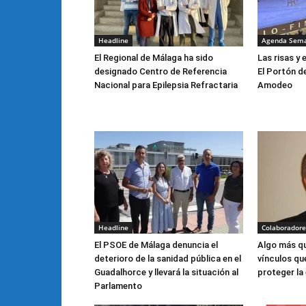
Headline
Agenda Sem
El Regional de Málaga ha sido
Las risas y 
designado Centro de Referencia
El Portón d
Nacional para Epilepsia Refractaria
Amodeo
Headline
Colaboradore
El PSOE de Málaga denuncia el
Algo más qu
deterioro de la sanidad pública en el
vínculos qu
Guadalhorce y llevará la situación al
proteger la
Parlamento