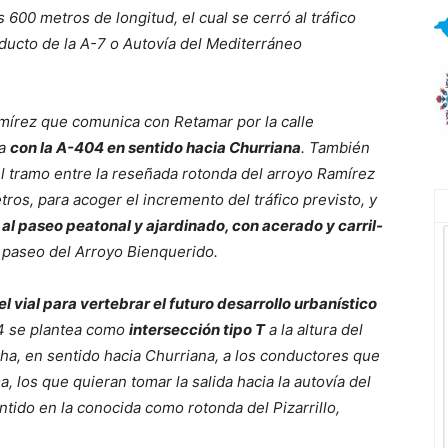
s 600 metros de longitud, el cual se cerró al tráfico
ducto de la A-7 o Autovía del Mediterráneo
Ramírez que comunica con Retamar por la calle
ra
con la A-404 en sentido hacia Churriana
. También
el tramo entre la reseñada rotonda del arroyo Ramírez
ros, para acoger el incremento del tráfico previsto, y
l paseo peatonal y ajardinado, con acerado y carril-
l paseo del Arroyo Bienquerido.
l vial para vertebrar el futuro desarrollo urbanístico
04 se plantea como
intersección tipo T
a la altura del
recha, en sentido hacia Churriana, a los conductores que
, los que quieran tomar la salida hacia la autovía del
tido en la conocida como rotonda del Pizarrillo,