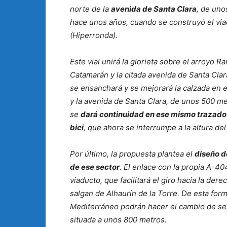
norte de la
avenida de Santa Clara
, de uno
hace unos años, cuando se construyó el via
(Hiperronda).
Este vial unirá la glorieta sobre el arroyo 
Catamarán y la citada avenida de Santa Cla
se ensanchará y se mejorará la calzada en 
y la avenida de Santa Clara, de unos 500 met
se
dará continuidad en ese mismo trazado a
bici
, que ahora se interrumpe a la altura de
Por último, la propuesta plantea el
diseño de
de ese sector
. El enlace con la propia A-4
viaducto, que facilitará el giro hacia la de
salgan de Alhaurín de la Torre. De esta forma
Mediterráneo podrán hacer el cambio de sen
situada a unos 800 metros.