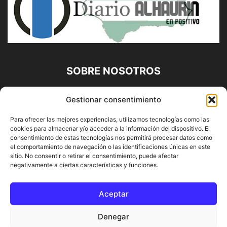
SOBRE NOSOTROS
Diario Alhaurín (www.alhaurindelatorre.com) Propiedad de
Gestionar consentimiento
Francisco E. López López | 639 95 71 95 | Noticias de
Alhaurín de la Torre, Málaga y Provincia|
Para ofrecer las mejores experiencias, utilizamos tecnologías como las
cookies para almacenar y/o acceder a la información del dispositivo. El
Contáctanos:
info@alhaurindelatorre.com
consentimiento de estas tecnologías nos permitirá procesar datos como
el comportamiento de navegación o las identificaciones únicas en este
sitio. No consentir o retirar el consentimiento, puede afectar
SÍGUENOS
negativamente a ciertas características y funciones.
Aceptar
Denegar