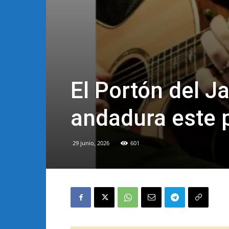
El Portón del J
andadura este p
29 junio, 2026
601