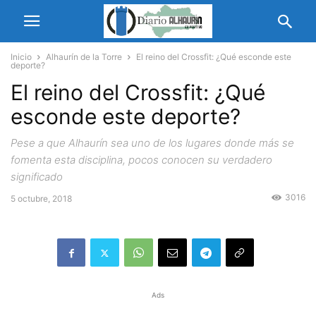
Inicio
Alhaurín de la Torre
El reino del Crossfit: ¿Qué esconde este
deporte?
El reino del Crossfit: ¿Qué
esconde este deporte?
Pese a que Alhaurín sea uno de los lugares donde más se
fomenta esta disciplina, pocos conocen su verdadero
significado
3016
5 octubre, 2018
Ads