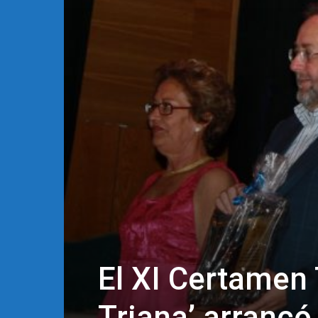
El XI Certamen 
Triana’ arrancó