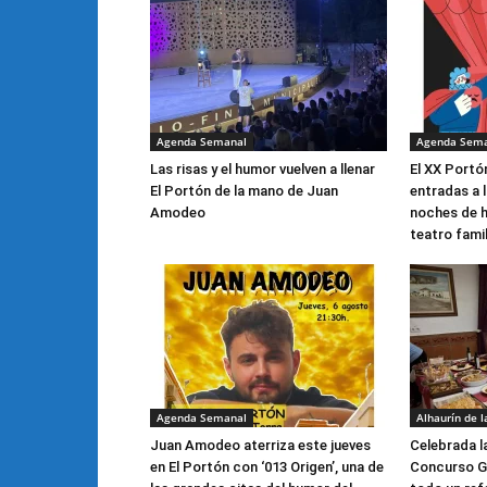
Agenda Semanal
Agenda Sem
Las risas y el humor vuelven a llenar
El XX Portón
El Portón de la mano de Juan
entradas a 
Amodeo
noches de h
teatro famil
Agenda Semanal
Alhaurín de l
Juan Amodeo aterriza este jueves
Celebrada l
en El Portón con ‘013 Origen’, una de
Concurso G