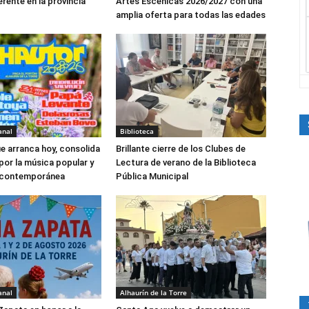
rente en la provincia
Artes Escénicas 2026/2027 con una
amplia oferta para todas las edades
anal
Biblioteca
ue arranca hoy, consolida
Brillante cierre de los Clubes de
por la música popular y
Lectura de verano de la Biblioteca
n contemporánea
Pública Municipal
anal
Alhaurín de la Torre