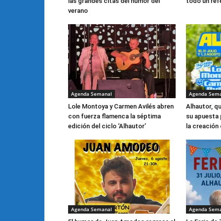
las grandes citas del humor del
todo un refe
verano
Agenda Semanal
Agenda Sem
Lole Montoya y Carmen Avilés abren
Alhautor, q
con fuerza flamenca la séptima
su apuesta 
edición del ciclo ‘Alhautor’
la creació
Agenda Semanal
Agenda Sem