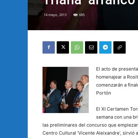
14 mayo, 2013
685
El acto de present
homenajear a Rosita
comenzarán a finale
Portón
El XI Certamen Torr
semana con una bril
las preliminares del concurso que empiezan 
Centro Cultural ‘Vicente Aleixandre’, sirvió