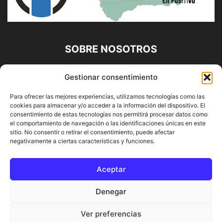
SOBRE NOSOTROS
Diario Alhaurín (www.alhaurindelatorre.com) Propiedad de
Gestionar consentimiento
Francisco E. López López | 639 95 71 95 | Noticias de
Alhaurín de la Torre, Málaga y Provincia|
Para ofrecer las mejores experiencias, utilizamos tecnologías como las
cookies para almacenar y/o acceder a la información del dispositivo. El
Contáctanos:
info@alhaurindelatorre.com
consentimiento de estas tecnologías nos permitirá procesar datos como
el comportamiento de navegación o las identificaciones únicas en este
sitio. No consentir o retirar el consentimiento, puede afectar
SÍGUENOS
negativamente a ciertas características y funciones.
Aceptar
Denegar
© DIARIO ALHAURÍN | Diseñado por INFORMÁTICA ALHAURÍN
Ver preferencias