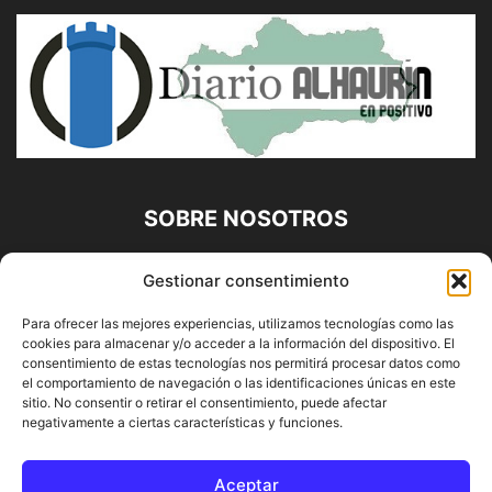
SOBRE NOSOTROS
Diario Alhaurín (www.alhaurindelatorre.com) Propiedad de
Gestionar consentimiento
Francisco E. López López | 639 95 71 95 | Noticias de
Alhaurín de la Torre, Málaga y Provincia|
Para ofrecer las mejores experiencias, utilizamos tecnologías como las
cookies para almacenar y/o acceder a la información del dispositivo. El
Contáctanos:
info@alhaurindelatorre.com
consentimiento de estas tecnologías nos permitirá procesar datos como
el comportamiento de navegación o las identificaciones únicas en este
sitio. No consentir o retirar el consentimiento, puede afectar
SÍGUENOS
negativamente a ciertas características y funciones.
Aceptar