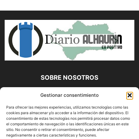
SOBRE NOSOTROS
Diario Alhaurín (www.alhaurindelatorre.com) Propiedad de
Gestionar consentimiento
Francisco E. López López | 639 95 71 95 | Noticias de
Alhaurín de la Torre, Málaga y Provincia|
Para ofrecer las mejores experiencias, utilizamos tecnologías como las
cookies para almacenar y/o acceder a la información del dispositivo. El
Contáctanos:
info@alhaurindelatorre.com
consentimiento de estas tecnologías nos permitirá procesar datos como
el comportamiento de navegación o las identificaciones únicas en este
sitio. No consentir o retirar el consentimiento, puede afectar
SÍGUENOS
negativamente a ciertas características y funciones.