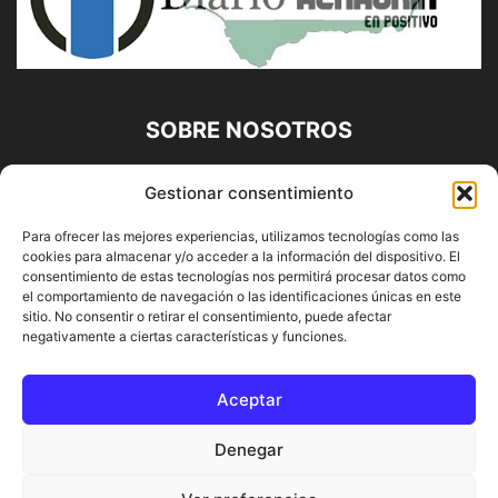
SOBRE NOSOTROS
Diario Alhaurín (www.alhaurindelatorre.com) Propiedad de
Gestionar consentimiento
Francisco E. López López | 639 95 71 95 | Noticias de
Alhaurín de la Torre, Málaga y Provincia|
Para ofrecer las mejores experiencias, utilizamos tecnologías como las
cookies para almacenar y/o acceder a la información del dispositivo. El
Contáctanos:
info@alhaurindelatorre.com
consentimiento de estas tecnologías nos permitirá procesar datos como
el comportamiento de navegación o las identificaciones únicas en este
sitio. No consentir o retirar el consentimiento, puede afectar
SÍGUENOS
negativamente a ciertas características y funciones.
Aceptar
Denegar
© DIARIO ALHAURÍN | Diseñado por INFORMÁTICA ALHAURÍN