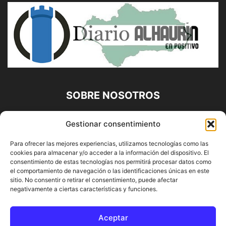
SOBRE NOSOTROS
Diario Alhaurín (www.alhaurindelatorre.com) Propiedad de
Gestionar consentimiento
Francisco E. López López | 639 95 71 95 | Noticias de
Alhaurín de la Torre, Málaga y Provincia|
Para ofrecer las mejores experiencias, utilizamos tecnologías como las
cookies para almacenar y/o acceder a la información del dispositivo. El
Contáctanos:
info@alhaurindelatorre.com
consentimiento de estas tecnologías nos permitirá procesar datos como
el comportamiento de navegación o las identificaciones únicas en este
sitio. No consentir o retirar el consentimiento, puede afectar
SÍGUENOS
negativamente a ciertas características y funciones.
Aceptar