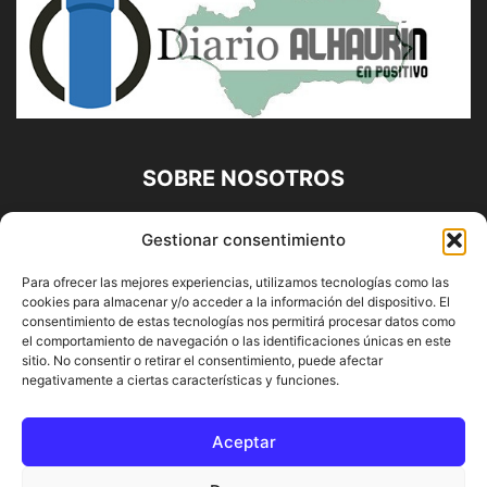
SOBRE NOSOTROS
Diario Alhaurín (www.alhaurindelatorre.com) Propiedad de
Gestionar consentimiento
Francisco E. López López | 639 95 71 95 | Noticias de
Alhaurín de la Torre, Málaga y Provincia|
Para ofrecer las mejores experiencias, utilizamos tecnologías como las
cookies para almacenar y/o acceder a la información del dispositivo. El
Contáctanos:
info@alhaurindelatorre.com
consentimiento de estas tecnologías nos permitirá procesar datos como
el comportamiento de navegación o las identificaciones únicas en este
sitio. No consentir o retirar el consentimiento, puede afectar
SÍGUENOS
negativamente a ciertas características y funciones.
Aceptar