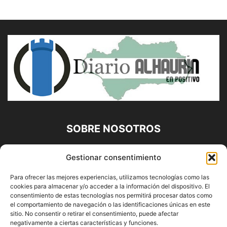
SOBRE NOSOTROS
Diario Alhaurín (www.alhaurindelatorre.com) Propiedad de
Gestionar consentimiento
Francisco E. López López | 639 95 71 95 | Noticias de
Alhaurín de la Torre, Málaga y Provincia|
Para ofrecer las mejores experiencias, utilizamos tecnologías como las
cookies para almacenar y/o acceder a la información del dispositivo. El
Contáctanos:
info@alhaurindelatorre.com
consentimiento de estas tecnologías nos permitirá procesar datos como
el comportamiento de navegación o las identificaciones únicas en este
sitio. No consentir o retirar el consentimiento, puede afectar
SÍGUENOS
negativamente a ciertas características y funciones.