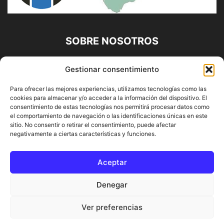
SOBRE NOSOTROS
Diario Alhaurín (www.alhaurindelatorre.com) Propiedad de
Gestionar consentimiento
Francisco E. López López | 639 95 71 95 | Noticias de
Alhaurín de la Torre, Málaga y Provincia|
Para ofrecer las mejores experiencias, utilizamos tecnologías como las
cookies para almacenar y/o acceder a la información del dispositivo. El
Contáctanos:
info@alhaurindelatorre.com
consentimiento de estas tecnologías nos permitirá procesar datos como
el comportamiento de navegación o las identificaciones únicas en este
sitio. No consentir o retirar el consentimiento, puede afectar
SÍGUENOS
negativamente a ciertas características y funciones.
Aceptar
Denegar
© DIARIO ALHAURÍN | Diseñado por INFORMÁTICA ALHAURÍN
Ver preferencias
® 2022