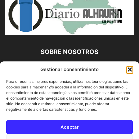
SOBRE NOSOTROS
Diario Alhaurín (www.alhaurindelatorre.com) Propiedad de
Gestionar consentimiento
Francisco E. López López | 639 95 71 95 | Noticias de
Alhaurín de la Torre, Málaga y Provincia|
Para ofrecer las mejores experiencias, utilizamos tecnologías como las
cookies para almacenar y/o acceder a la información del dispositivo. El
Contáctanos:
info@alhaurindelatorre.com
consentimiento de estas tecnologías nos permitirá procesar datos como
el comportamiento de navegación o las identificaciones únicas en este
sitio. No consentir o retirar el consentimiento, puede afectar
SÍGUENOS
negativamente a ciertas características y funciones.
Aceptar