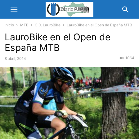
Inicio
MTB
C.D. LauroBike
LauroBike en el Open de España MTB
LauroBike en el Open de
España MTB
1064
8 abril, 2014